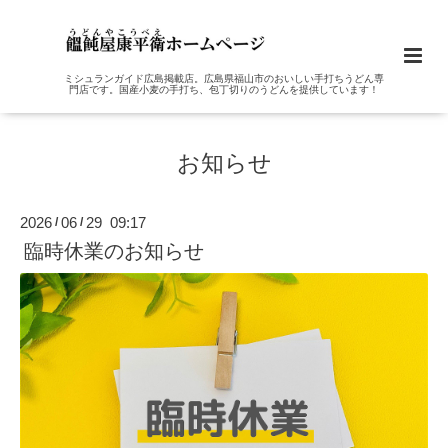
ミシュランガイド広島掲載店。広島県福山市のおいしい手打ちうどん専
門店です。国産小麦の手打ち、包丁切りのうどんを提供しています！
お知らせ
2026
06
29 09:17
/
/
臨時休業のお知らせ